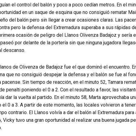
uían el control del balón y poco a poco cedían metros. En el min
portunidad en un saque de esquina que no consiguió rematar Mai
eño del balón pero sin llegar a crear ocasiones claras. Las pac
contra pero la defensa del Extremadura superaba a sus rápidas de
 primera ocasión de peligro del Llanos Olivenza Badajoz y sería
paseó por delante de la portería sin que ninguna jugadora llegas
al descanso.
Llanos de Olivenza de Badajoz fue el que dominó el encuentro. E
a que no consiguió despejar la defensa y el balón se fue al fond
ra pacense. Sin tiempo de reacción, en el minuto 52, Tamara rem
e penalti poniendo el 0 a 2. Con el resultado a favor, las visita
 dar la vuelta al partido. En el minuto 58, Marta aprovechaba un
 el 0 a 3. A partir de este momento, las locales volvieron a tene
po contrario. El Llanos volvía a dar el balón al Extremadura para 
66, Vicky tuvo una gran oportunidad al realizar una buena jugada 
.