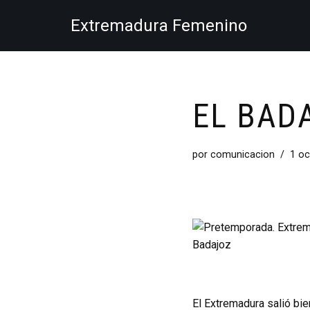
Extremadura Femenino
Saltar
al
contenido
EL BADA
por
comunicacion
1 oc
El Extremadura salió bie