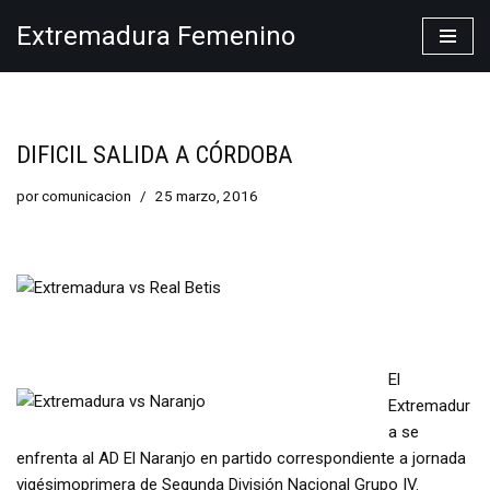
Extremadura Femenino
Saltar
al
contenido
DIFICIL SALIDA A CÓRDOBA
por
comunicacion
25 marzo, 2016
El
Extremadur
a se
enfrenta al AD El Naranjo en partido correspondiente a jornada
vigésimoprimera de Segunda División Nacional Grupo IV.