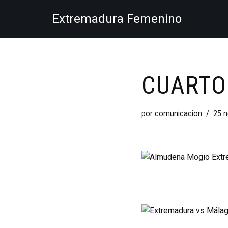
Extremadura Femenino
Saltar
al
contenido
CUARTO
por
comunicacion
25 n