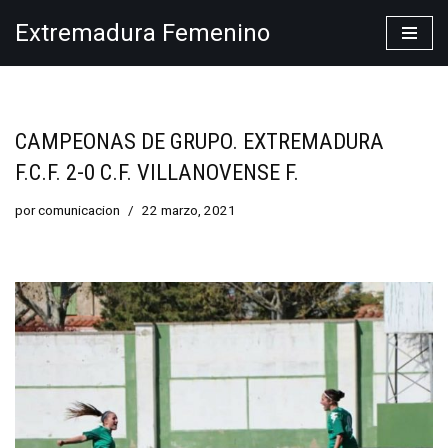
Extremadura Femenino
Saltar
al
contenido
CAMPEONAS DE GRUPO. EXTREMADURA
F.C.F. 2-0 C.F. VILLANOVENSE F.
por
comunicacion
22 marzo, 2021