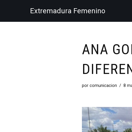
Extremadura Femenino
Saltar
al
contenido
ANA GO
DIFERE
por
comunicacion
8 ma