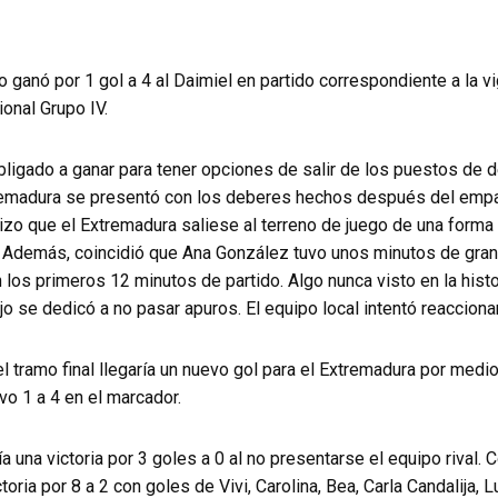
 ganó por 1 gol a 4 al Daimiel en partido correspondiente a la 
onal Grupo IV.
obligado a ganar para tener opciones de salir de los puestos de
tremadura se presentó con los deberes hechos después del empat
hizo que el Extremadura saliese al terreno de juego de una forma 
l. Además, coincidió que Ana González tuvo unos minutos de gran
los primeros 12 minutos de partido. Algo nunca visto en la histori
o se dedicó a no pasar apuros. El equipo local intentó reaccionar
el tramo final llegaría un nuevo gol para el Extremadura por medi
vo 1 a 4 en el marcador.
 una victoria por 3 goles a 0 al no presentarse el equipo rival. 
toria por 8 a 2 con goles de Vivi, Carolina, Bea, Carla Candalija, L