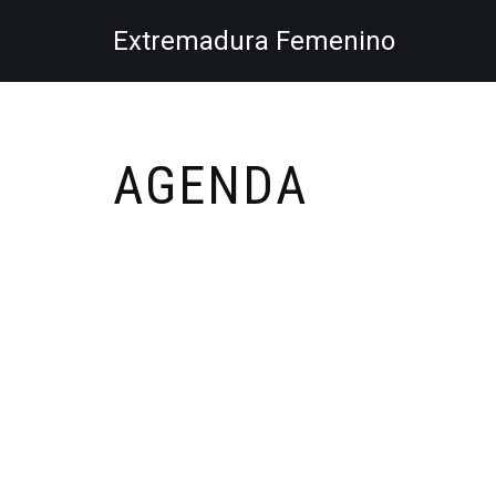
Extremadura Femenino
Saltar
al
contenido
AGENDA