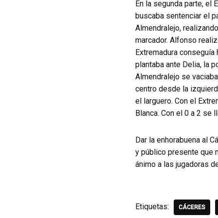
En la segunda parte, el 
buscaba sentenciar el pa
Almendralejo, realizando
marcador. Alfonso realiz
Extremadura conseguía ha
plantaba ante Delia, la 
Almendralejo se vaciaba
centro desde la izquierd
el larguero. Con el Ext
Blanca. Con el 0 a 2 se ll
Dar la enhorabuena al Cá
y público presente que n
ánimo a las jugadoras d
Etiquetas:
CÁCERES