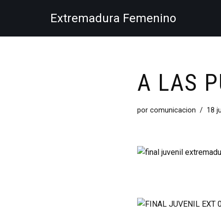
Extremadura Femenino
Saltar
al
contenido
A LAS P
por
comunicacion
18 j