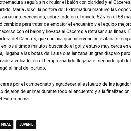
Extremadura seguía sin circular el balón con claridad y el Cácere
rtido. María José, la portera del Extremadura mantuvo las esper
 varias intervenciones, sobre todo en el minuto 52 y en el 68 man
ó cambios para tratar de empatar el encuentro y el equipo mejor
cerse con el balón y llevaba al Cáceres a retrasar sus lineas. 
portera del Cáceres, que con una gran intervención evitaba el emp
 en los últimos minutos buscando el gol y estuvo muy cerca en e
a, llegaba a las botas de Laura que lanzaba un gran disparo pero
remadura volcado, en el tiempo añadido llegaba el segundo gol d
egó al final del partido.
ceres por el campeonato y agradecer el esfuerzo de las jugadora
o dejaron de animar durante todo el encuentro y a la finalizaci
el Extremadura.
FINAL
JUVENIL