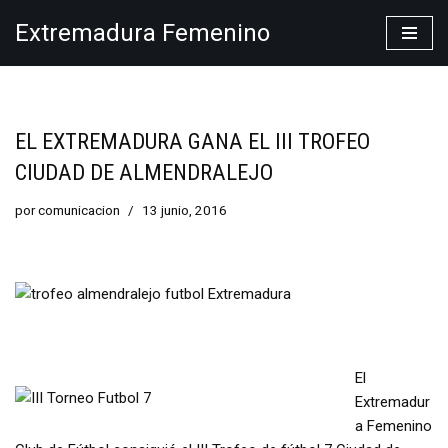
Extremadura Femenino
Saltar
al
contenido
EL EXTREMADURA GANA EL III TROFEO
CIUDAD DE ALMENDRALEJO
por
comunicacion
13 junio, 2016
El
Extremadur
a Femenino